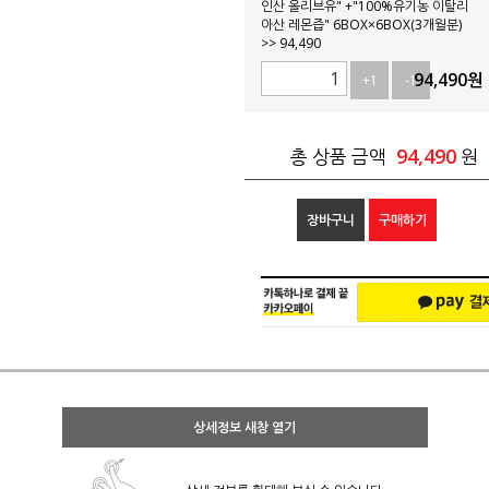
인산 올리브유" +"100%유기농 이탈리
아산 레몬즙" 6BOX×6BOX(3개월분)
>> 94,490
94,490
원
+1
-1
94,490
총 상품 금액
원
장바구니
구매하기
상세정보 새창 열기