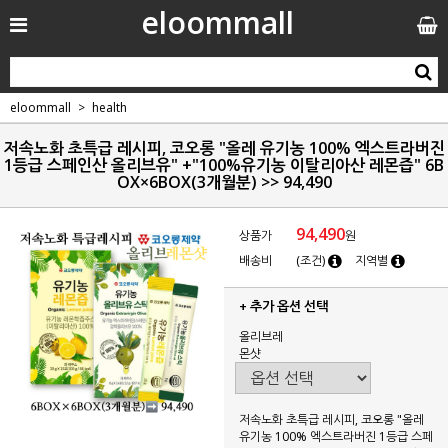
eloommall
eloommall
health
저속노화 초특급 레시피, 코오롱 "올레 유기농 100% 엑스트라버진
1등급 스페인산 올리브유" +"100%유기농 이탈리아산 레몬즙" 6B
OX×6BOX(3개월분) >> 94,490
94,490
상품가
원
배송비
(조건)
지역별
+ 추가 옵션 선택
올리브레
몬샷
저속노화 초특급 레시피, 코오롱 "올레
유기농 100% 엑스트라버진 1등급 스페