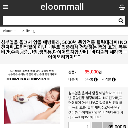
eloommall
eloommall
living
심부열을 올려서 암을 예방하라, 5000년 동양전통 힐링테라피! NO
전자파,표면찜질이 아닌 내부로 집중해서 전달하는 뜸의 효과, 복부
비만,수족냉증,난임,생리통,다이어트지압,변비 "바디솔라 세라믹ㅡ
아이보리화이트"
95,000
상품가
원
배송비
(조건)
지역별
심부열을 올려서 암을 예방하라, 5000
년 동양전통 힐링테라피! NO전자파,표
면찜질이 아닌 내부로 집중해서 전달하
는 뜸의 효과, 복부비만,수족냉증,난임,
생리통,다이어트지압,변비 "바디솔라 세
라믹ㅡ아이보리화이트"
95,000
원
+1
-1