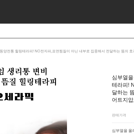
, 5000년 동양전통 힐링테라피! NO전자파,표면찜질이 아닌 내부로 집중해서 전달하는 뜸
심부열을 
테라피! 
달하는 뜸
어트지압
판매가격