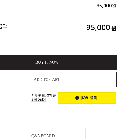
95,000
원
금액
95,000
원
BUY IT NOW
ADD TO CART
Q&A BOARD