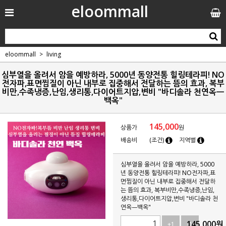
eloommall
eloommall
living
심부열을 올려서 암을 예방하라, 5000년 동양전통 힐링테라피! NO
전자파,표면찜질이 아닌 내부로 집중해서 전달하는 뜸의 효과, 복부
비만,수족냉증,난임,생리통,다이어트지압,변비 "바디솔라 천연옥ㅡ
백옥"
145,000
상품가
원
배송비
(조건)
지역별
심부열을 올려서 암을 예방하라, 5000
년 동양전통 힐링테라피! NO전자파,표
면찜질이 아닌 내부로 집중해서 전달하
는 뜸의 효과, 복부비만,수족냉증,난임,
생리통,다이어트지압,변비 "바디솔라 천
연옥ㅡ백옥"
145,000
원
+1
-1