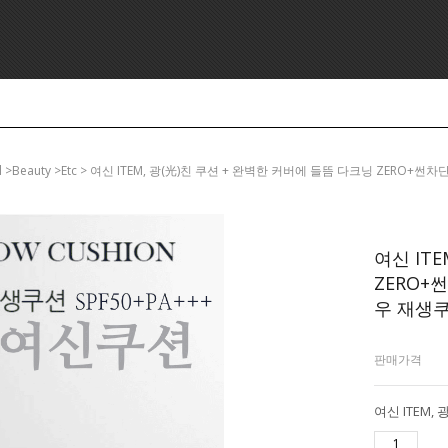
ll >beauty >etc > 여신 ITEM, 광(光)친 쿠션 + 완벽한 커버에 들뜸 다크닝 ZER
여신 IT
ZERO+
우 재생쿠션
판매가격