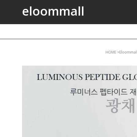
eloommall
HOME
>eloomma