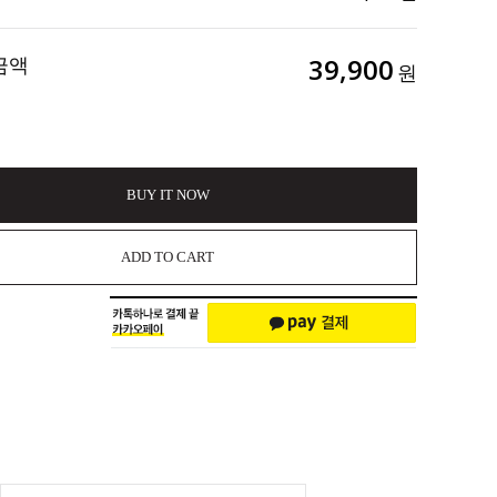
금액
39,900
원
BUY IT NOW
ADD TO CART