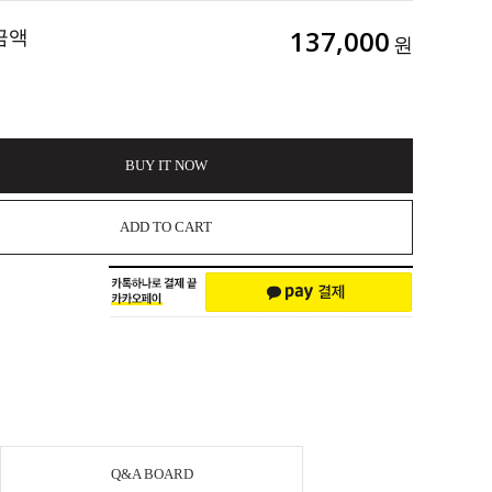
금액
137,000
원
BUY IT NOW
ADD TO CART
Q&A BOARD