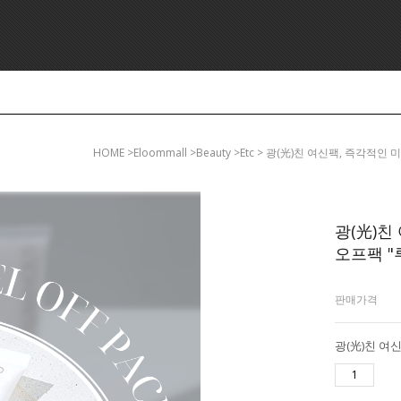
HOME
>eloommall >beauty >etc > 광(光)친 여신팩, 
광(光)친
오프팩 "
판매가격