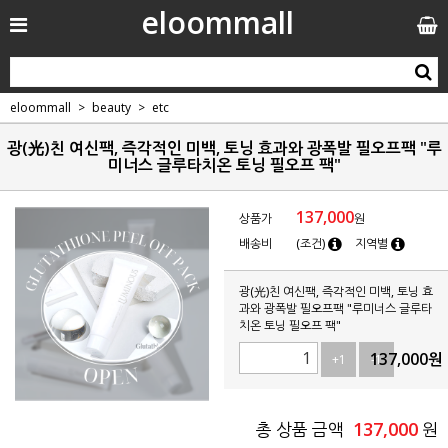
eloommall
eloommall
beauty
etc
광(光)친 여신팩, 즉각적인 미백, 토닝 효과와 광폭발 필오프팩 "루
미너스 글루타치온 토닝 필오프 팩"
137,000
상품가
원
배송비
(조건)
지역별
광(光)친 여신팩, 즉각적인 미백, 토닝 효
과와 광폭발 필오프팩 "루미너스 글루타
치온 토닝 필오프 팩"
137,000
원
+1
-1
137,000
총 상품 금액
원