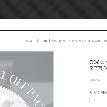
HOME
>eloommall >beauty >etc > 광(光)친 여신팩, 
광(光)친
오프팩 "
판매가격