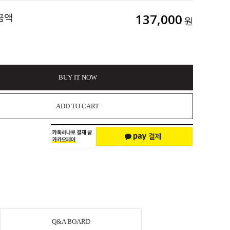
금액
137,000
원
BUY IT NOW
ADD TO CART
Q&A BOARD