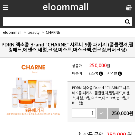
eloommall
eloommall
beauty
CHARNE
PDRN 엑소좀 Brand "CHARNE" 샤르네 9종 패키지 (폼클렌져,필
링패드,에센스,세럼,크림,미스트,마스크팩,썬크림,커버크림)
250,000
상품가
원
배송비
(조건)
지역별
PDRN 엑소좀 Brand "CHARNE" 샤르
네 9종 패키지 (폼클렌져,필링패드,에센
스,세럼,크림,미스트,마스크팩,썬크림,커
버크림)
250,000
원
+1
-1
250,000
총 상품 금액
원