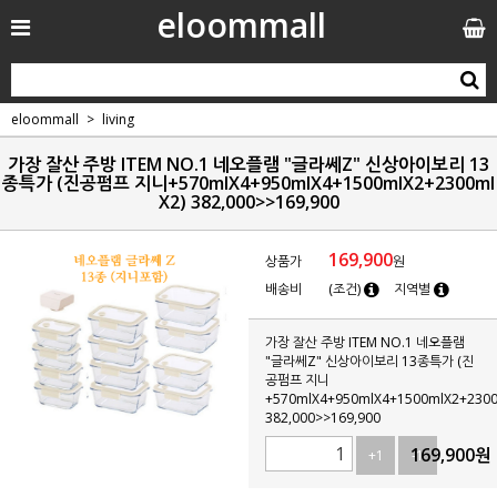
eloommall
eloommall
living
가장 잘산 주방 ITEM NO.1 네오플램 "글라쎄Z" 신상아이보리 13
종특가 (진공펌프 지니+570mlX4+950mlX4+1500mlX2+2300ml
X2) 382,000>>169,900
169,900
상품가
원
배송비
(조건)
지역별
가장 잘산 주방 ITEM NO.1 네오플램
"글라쎄Z" 신상아이보리 13종특가 (진
공펌프 지니
+570mlX4+950mlX4+1500mlX2+2300
382,000>>169,900
169,900
원
+1
-1