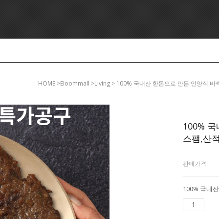
HOME
>eloommall >living > 100% 국내산 한돈으로 만든 언양
100% 
스팸,산적
판매가격