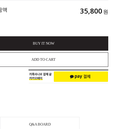
금액
35,800
원
BUY IT NOW
ADD TO CART
Q&A BOARD