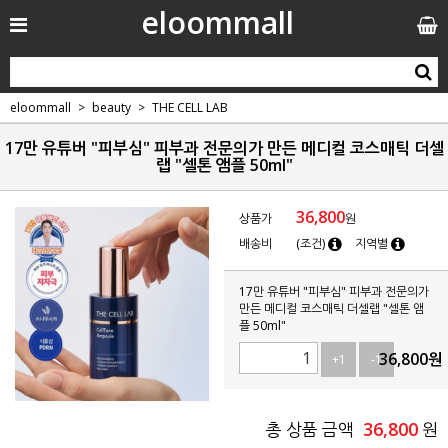
eloommall
eloommall
beauty
THE CELL LAB
17만 유튜버 "피부심" 피부과 전문의가 만든 메디컬 코스매틱 더셀
랩 "셀톤 앰플 50ml"
36,800
상품가
원
배송비
(조건)
지역별
17만 유튜버 "피부심" 피부과 전문의가
만든 메디컬 코스매틱 더셀랩 "셀톤 앰
플 50ml"
36,800
원
+1
-1
36,800
총 상품 금액
원