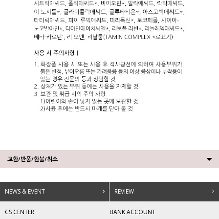
교환/반품/환불/취소
NEWS & EVENT
REVIEW
CS CENTER
BANK ACCOUNT