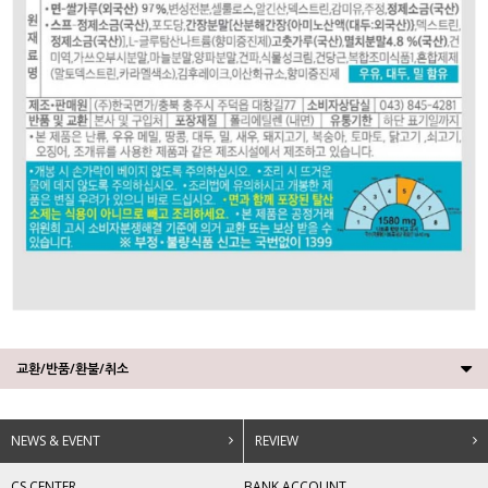
교환/반품/환불/취소
NEWS & EVENT
REVIEW
CS CENTER
BANK ACCOUNT