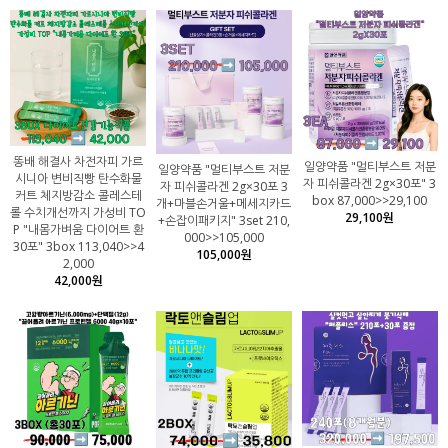
똥배 해결사 차전자피 가르
일양약품 "멀티부스트 저분
일양약품 "멀티부스트 저분
시니아 변비직빵 탄수화물
자 피쉬콜라겐 2g×30포" 3
자 피쉬콜라겐 2g×30포 3
커트 체지방감소 콜레스테
box 87,000>>29,100
개+마블손거울+메세지카드
롤 수치개선까지 가성비 TO
29,100원
+손잡이패키지" 3set 210,
P "내몸가벼움 다이어트 환
000>>105,000
30포" 3box 113,040>>4
105,000원
2,000
42,000원