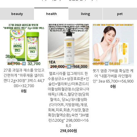
beauty
health
living
pet
27종 과일과 채소를 맛있고
붓기 염증 가벼움 확실한 케
멜로시라를 업그레이드 한
간편하게 "하루채움 샐러드
어 "내몸가벼움 라인멜라
수용성규소+성장호르몬+인
캔디 2g×30정" 3박스 44,7
인" 3ea 65,700>>56,900
슐린+멜라토닌/미토콘드리
00>>32,700
0원
아활성화혈관청소(암모니아
0원
해독),디톡스,혈당안정(당회
혈색소, 당뇨),대사활성화
(다이어트,지방분해),재생,
회복,피로,회춘,키성장,혈관
확장(혈액순환),숙면 "3H밸
런스200g" 298,000>>16
8,0
298,000원