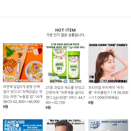
HOT ITEM
가장 인기 많은 상품입니다.
라면에 달걀3개 분량 단백
27종 과일과 채소를 맛있고
프리미엄 두피케어 "두피
질이 있다고? 죄책감없는 맛
간편하게 "하루채움 샐러드
쿨" 두피쿨링기 1개 38,000
있는 라면 "누들컬 컵" 16개
캔디 2g×30정" 3박스 44,7
>>17,000(무료배송)
3BOX 62,400>>46,900
00>>32,700
0원
0원
0원