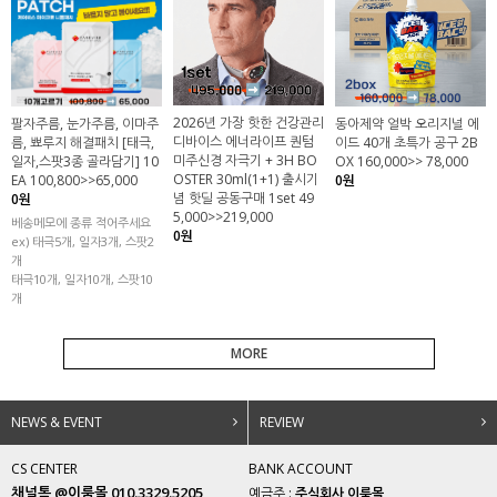
2026년 가장 핫한 건강관리
팔자주름, 눈가주름, 이마주
동아제약 얼박 오리지널 에
디바이스 에너라이프 퀀텀
름, 뾰루지 해결패치 [태극,
이드 40개 초특가 공구 2B
미주신경 자극기 + 3H BO
일자,스팟3종 골라담기] 10
OX 160,000>> 78,000
OSTER 30ml(1+1) 출시기
EA 100,800>>65,000
0원
념 핫딜 공동구매 1set 49
0원
5,000>>219,000
베송메모에 종류 적어주세요
0원
ex) 태극5개, 일자3개, 스팟2
개
태극10개, 일자10개, 스팟10
개
MORE
NEWS & EVENT
REVIEW
CS CENTER
BANK ACCOUNT
채널톡 @이룸몰 010.3329.5205
예금주 :
주식회사 이룸몰