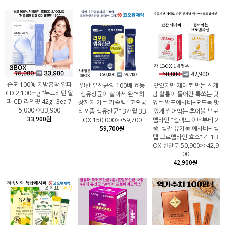
순도 100% 지방흡착 알파
일반 유산균의 100배 효능
맛있지만 제대로 만든 신개
CD 2,100mg "뉴트리턴 알
생유상균이 살아서 완벽히
념 칼륨이 들어간 톡쏘는 맛
파 CD 라인핏 42g" 3ea 7
장까지 가는 기술력 "코오롱
있는 발포애사비+오도독 맛
5,000>>33,900
리포좀 생유산균" 3개월 3B
있게 씹어먹는 츄어블 브로
33,900원
OX 150,000>>59,700
멜라인 "셀렉트 이너뷰티 2
59,700원
종: 셀팝 유기농 애사비+ 셀
탭 브로멜라인 효소" 각 1B
OX 한달분 50,900>>42,9
00
42,900원