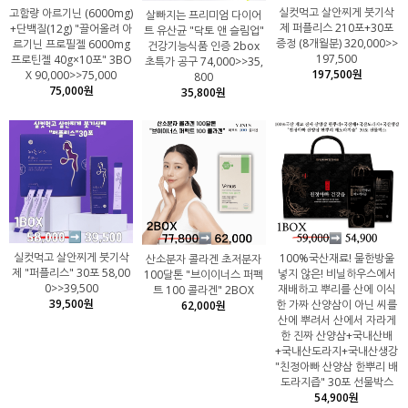
실컷먹고 살안찌게 붓기삭
고함량 아르기닌 (6000mg)
살빠지는 프리미엄 다이어
제 퍼플리스 210포+30포
+단백질(12g) "끌어올려 아
트 유산균 "닥토 앤 슬림업"
증정 (8개월분) 320,000>>
르기닌 프로필젤 6000mg
건강기능식품 인증 2box
197,500
프로틴젤 40g×10포" 3BO
초특가 공구 74,000>>35,
197,500원
X 90,000>>75,000
800
75,000원
35,800원
실컷먹고 살안찌게 붓기삭
100%국산재료! 물한방울
산소분자 콜라겐 초저분자
제 "퍼플리스" 30포 58,00
넣지 않은! 비닐하우스에서
100달톤 "브이이너스 퍼펙
0>>39,500
재배하고 뿌리를 산에 이식
트 100 콜라겐" 2BOX
39,500원
한 가짜 산양삼이 아닌 씨를
62,000원
산에 뿌려서 산에서 자라게
한 진짜 산양삼+국내산배
+국내산도라지+국내산생강
"친정아빠 산양삼 한뿌리 배
도라지즙" 30포 선물박스
54,900원