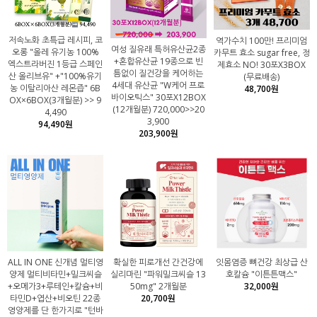
저속노화 초특급 레시피, 코
역가수치 100만! 프리미엄
여성 질유래 특허유산균2종
오롱 "올레 유기농 100%
카무트 효소 sugar free, 정
+혼합유산균 19종으로 빈
엑스트라버진 1등급 스페인
제효소 NO! 30포X3BOX
틈없이 질건강을 케어하는
산 올리브유" +"100%유기
(무료배송)
4세대 유산균 "W케어 프로
농 이탈리아산 레몬즙" 6B
48,700원
바이오틱스" 30포X12BOX
OX×6BOX(3개월분) >> 9
(12개월분) 720,000>>20
4,490
3,900
94,490원
203,900원
ALL IN ONE 신개념 멀티영
확실한 피로개선 간건강에
잇몸염증 뼈건강 최상급 산
양제 멀티비타민+밀크씨슬
실리마린 "파워밀크씨슬 13
호칼슘 "이튼튼맥스"
+오메가3+루테인+칼슘+비
50mg" 2개월분
32,000원
타민D+엽산+비오틴 22종
20,700원
영양제를 단 한가지로 "턴바