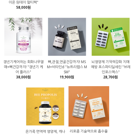
이온 원데이 멀티팩"
58,000원
갱년기케어하는 회화나무열
뼈,관절,연골건강까지! MS
뇌영양제 기억력강화 치매
매+뼈건강까지! "갱년기 케
M+비타민d "뉴트리랩스 M
예방 포스파티딜세린 "브레
어 플러스"
SM"
인포스맥스"
38,000원
19,900원
28,700원
리포좀 기술력으로 흡수율
온가족 면역력 영양제, 캐나