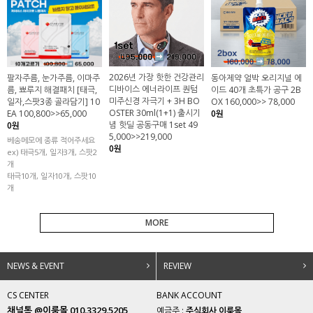
2026년 가장 핫한 건강관리
팔자주름, 눈가주름, 이마주
동아제약 얼박 오리지널 에
디바이스 에너라이프 퀀텀
름, 뾰루지 해결패치 [태극,
이드 40개 초특가 공구 2B
미주신경 자극기 + 3H BO
일자,스팟3종 골라담기] 10
OX 160,000>> 78,000
OSTER 30ml(1+1) 출시기
EA 100,800>>65,000
0원
념 핫딜 공동구매 1set 49
0원
5,000>>219,000
베송메모에 종류 적어주세요
0원
ex) 태극5개, 일자3개, 스팟2
개
태극10개, 일자10개, 스팟10
개
MORE
NEWS & EVENT
REVIEW
CS CENTER
BANK ACCOUNT
채널톡 @이룸몰 010.3329.5205
예금주 :
주식회사 이룸몰