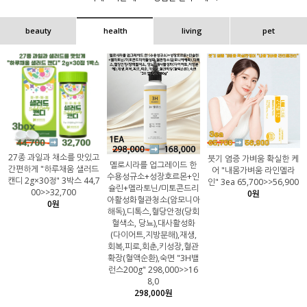
beauty
health
living
pet
27종 과일과 채소를 맛있고
붓기 염증 가벼움 확실한 케
멜로시라를 업그레이드 한
간편하게 "하루채움 샐러드
어 "내몸가벼움 라인멜라
수용성규소+성장호르몬+인
캔디 2g×30정" 3박스 44,7
인" 3ea 65,700>>56,900
슐린+멜라토닌/미토콘드리
00>>32,700
0원
아활성화혈관청소(암모니아
0원
해독),디톡스,혈당안정(당회
혈색소, 당뇨),대사활성화
(다이어트,지방분해),재생,
회복,피로,회춘,키성장,혈관
확장(혈액순환),숙면 "3H밸
런스200g" 298,000>>16
8,0
298,000원