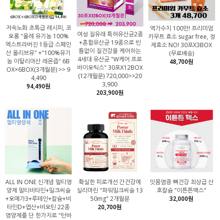
저속노화 초특급 레시피, 코
역가수치 100만! 프리미엄
여성 질유래 특허유산균2종
오롱 "올레 유기농 100%
카무트 효소 sugar free, 정
+혼합유산균 19종으로 빈
엑스트라버진 1등급 스페인
제효소 NO! 30포X3BOX
틈없이 질건강을 케어하는
산 올리브유" +"100%유기
(무료배송)
4세대 유산균 "W케어 프로
농 이탈리아산 레몬즙" 6B
48,700원
바이오틱스" 30포X12BOX
OX×6BOX(3개월분) >> 9
(12개월분) 720,000>>20
4,490
3,900
94,490원
203,900원
ALL IN ONE 신개념 멀티영
확실한 피로개선 간건강에
잇몸염증 뼈건강 최상급 산
양제 멀티비타민+밀크씨슬
실리마린 "파워밀크씨슬 13
호칼슘 "이튼튼맥스"
+오메가3+루테인+칼슘+비
50mg" 2개월분
32,000원
타민D+엽산+비오틴 22종
20,700원
영양제를 단 한가지로 "턴바