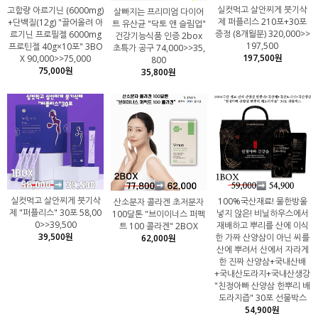
실컷먹고 살안찌게 붓기삭
고함량 아르기닌 (6000mg)
살빠지는 프리미엄 다이어
제 퍼플리스 210포+30포
+단백질(12g) "끌어올려 아
트 유산균 "닥토 앤 슬림업"
증정 (8개월분) 320,000>>
르기닌 프로필젤 6000mg
건강기능식품 인증 2box
197,500
프로틴젤 40g×10포" 3BO
초특가 공구 74,000>>35,
197,500원
X 90,000>>75,000
800
75,000원
35,800원
실컷먹고 살안찌게 붓기삭
100%국산재료! 물한방울
산소분자 콜라겐 초저분자
제 "퍼플리스" 30포 58,00
넣지 않은! 비닐하우스에서
100달톤 "브이이너스 퍼펙
0>>39,500
재배하고 뿌리를 산에 이식
트 100 콜라겐" 2BOX
39,500원
한 가짜 산양삼이 아닌 씨를
62,000원
산에 뿌려서 산에서 자라게
한 진짜 산양삼+국내산배
+국내산도라지+국내산생강
"친정아빠 산양삼 한뿌리 배
도라지즙" 30포 선물박스
54,900원