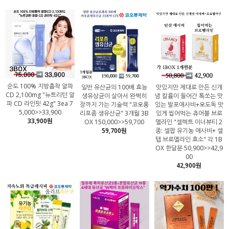
순도 100% 지방흡착 알파
일반 유산균의 100배 효능
맛있지만 제대로 만든 신개
CD 2,100mg "뉴트리턴 알
생유상균이 살아서 완벽히
념 칼륨이 들어간 톡쏘는 맛
파 CD 라인핏 42g" 3ea 7
장까지 가는 기술력 "코오롱
있는 발포애사비+오도독 맛
5,000>>33,900
리포좀 생유산균" 3개월 3B
있게 씹어먹는 츄어블 브로
33,900원
OX 150,000>>59,700
멜라인 "셀렉트 이너뷰티 2
59,700원
종: 셀팝 유기농 애사비+ 셀
탭 브로멜라인 효소" 각 1B
OX 한달분 50,900>>42,9
00
42,900원