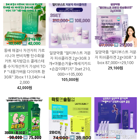
똥배 해결사 차전자피 가르
일양약품 "멀티부스트 저분
일양약품 "멀티부스트 저분
시니아 변비직빵 탄수화물
자 피쉬콜라겐 2g×30포" 3
자 피쉬콜라겐 2g×30포 3
커트 체지방감소 콜레스테
box 87,000>>29,100
개+마블손거울+메세지카드
롤 수치개선까지 가성비 TO
29,100원
+손잡이패키지" 3set 210,
P "내몸가벼움 다이어트 환
000>>105,000
30포" 3box 113,040>>4
105,000원
2,000
42,000원