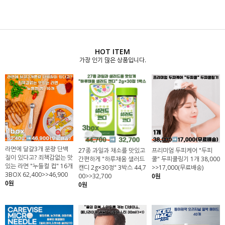
HOT ITEM
가장 인기 많은 상품입니다.
라면에 달걀3개 분량 단백
27종 과일과 채소를 맛있고
프리미엄 두피케어 "두피
질이 있다고? 죄책감없는 맛
간편하게 "하루채움 샐러드
쿨" 두피쿨링기 1개 38,000
있는 라면 "누들컬 컵" 16개
캔디 2g×30정" 3박스 44,7
>>17,000(무료배송)
3BOX 62,400>>46,900
00>>32,700
0원
0원
0원