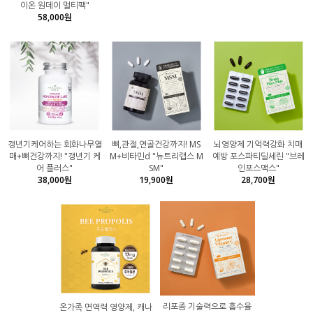
이온 원데이 멀티팩"
58,000원
갱년기케어하는 회화나무열
뼈,관절,연골건강까지! MS
뇌영양제 기억력강화 치매
매+뼈건강까지! "갱년기 케
M+비타민d "뉴트리랩스 M
예방 포스파티딜세린 "브레
어 플러스"
SM"
인포스맥스"
38,000원
19,900원
28,700원
리포좀 기술력으로 흡수율
온가족 면역력 영양제, 캐나